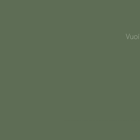
Vuoi
fotografo fotografia ritratto fotografo pubblicitario verona stampe pubblicità veronese ceri