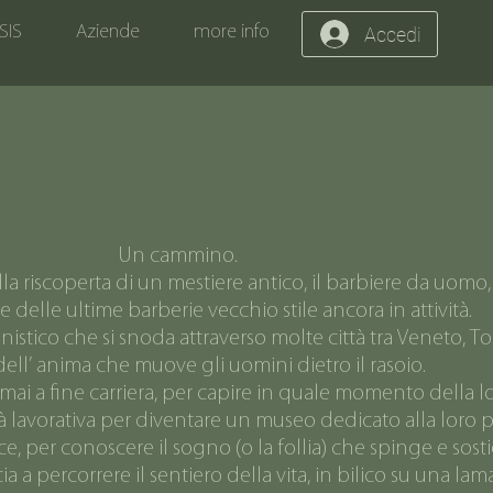
SIS
Aziende
more info
Accedi
Un cammino.
la riscoperta di un mestiere antico, il barbiere da uomo, 
 delle ultime barberie vecchio stile ancora in attività.
stico che si snoda attraverso molte città tra Veneto, Tos
dell’ anima che muove gli uomini dietro il rasoio.
mai a fine carriera, per capire in quale momento della lo
tà lavorativa per diventare un museo dedicato alla loro p
ece, per conoscere il sogno (o la follia) che spinge e so
a percorrere il sentiero della vita, in bilico su una lama