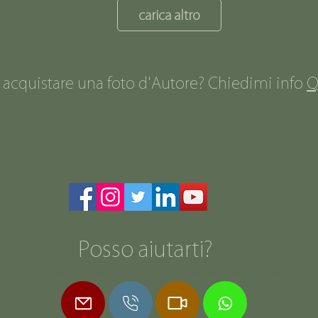
carica altro
 acquistare una foto d'Autore? Chiedimi info
Q
Posso aiutarti?
monia matrimonio moda ambienti aziende veneto italia negozio negozi store online stampe eventi spettacoli festival concerti libri fotolibri libro fotolibrogoogle