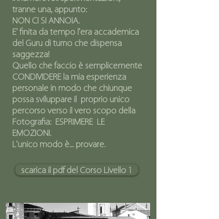
tranne una, appunto:
NON CI SI ANNOIA.
E' finita da tempo l'era accademica
del Guru di turno che dispensa
saggezza!
Quello che faccio è semplicemente
CONDIVIDERE la mia esperienza
personale in modo che chiunque
possa sviluppare il proprio
unico
percorso verso il vero scopo della
Fotografia: ESPRIMERE LE
EMOZIONI.
L'unico modo è... provare.
scarica il pdf del Corso Livello 1