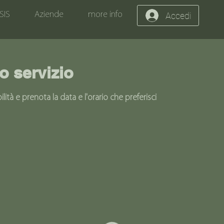
SIS
Aziende
more info
Accedi
o servizio
lità e prenota la data e l'orario che preferisci