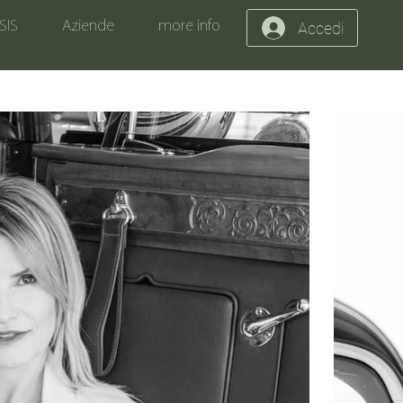
SIS
Aziende
more info
Accedi