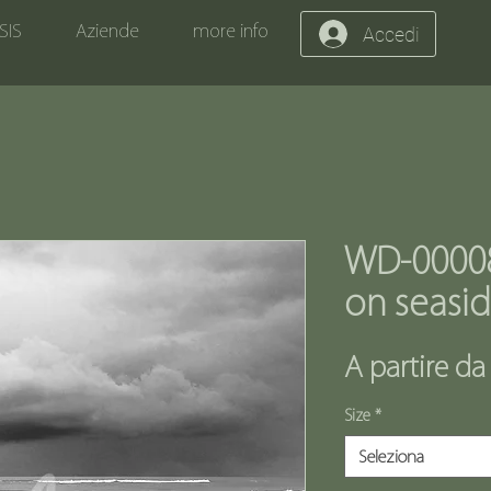
SIS
Aziende
more info
Accedi
WD-0000
on seasi
A partire d
Size
*
Seleziona