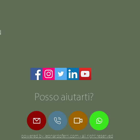
N
Posso aiutarti?
monia matrimonio moda ambienti aziende veneto italia negozio negozi store online stampe eventi spettacoli festival concerti libri fotolibri libro fotolibrogoogle
powered by leonardoferri.com - all right reserved