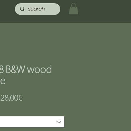
8 B&W wood
de
Prezzo
a
28,00€
scontato