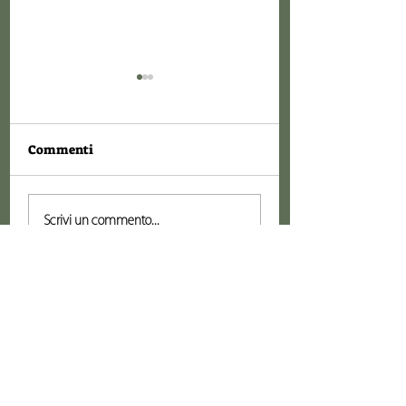
Commenti
Robert Capa
2022 Women’s D
Scrivi un commento...